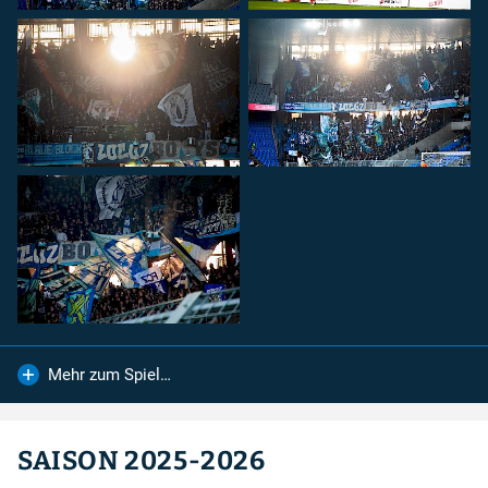
FC Lugano
FC Zürich
Spendenkonto
Für Spenden auf das Konto:
IBAN
:
CH26 0900 0000 8909 2605 4
Konto
:
89-92605-4
Empfänger
:
Zürcher Südkurve
8000 Zürich
...sind wir sehr dankbar.
Mehr zum Spiel…
Rechtshilfe
SAISON 2025-2026
Bei Fragen betreffend Repression