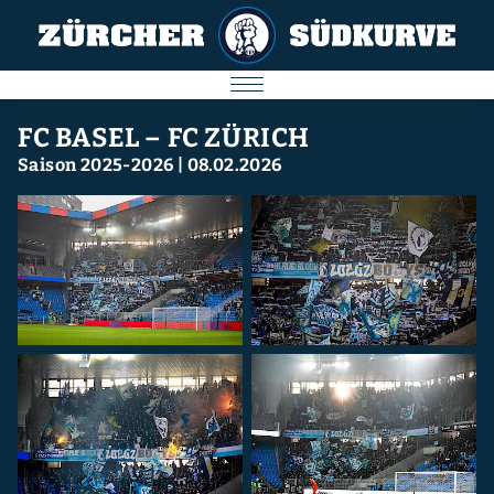
AKTUELL
FC BASEL – FC ZÜRICH
Saison 2025-2026
|
08.02.2026
SPIELE
SÜDKURVE
FC ZÜRICH
IMPRESSUM
Nächstes Spiel
09.08.2026