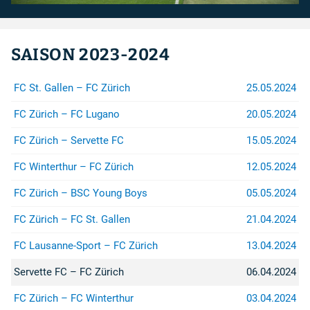
SAISON 2023-2024
FC Lugano
FC Zürich
FC St. Gallen – FC Zürich
25.05.2024
Spendenkonto
FC Zürich – FC Lugano
20.05.2024
Für Spenden auf das Konto:
IBAN
:
FC Zürich – Servette FC
15.05.2024
CH26 0900 0000 8909 2605 4
Konto
:
FC Winterthur – FC Zürich
12.05.2024
89-92605-4
Empfänger
:
FC Zürich – BSC Young Boys
05.05.2024
Zürcher Südkurve
8000 Zürich
FC Zürich – FC St. Gallen
21.04.2024
...sind wir sehr dankbar.
FC Lausanne-Sport – FC Zürich
13.04.2024
Servette FC – FC Zürich
06.04.2024
Rechtshilfe
FC Zürich – FC Winterthur
03.04.2024
Bei Fragen betreffend Repression