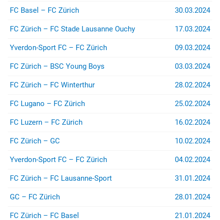
(z.B. bei Stadion- oder
FC Basel – FC Zürich
30.03.2024
Rayonverboten) könnt ihr über
jurist@suedkurve.ch
Kontakt
FC Zürich – FC Stade Lausanne Ouchy
17.03.2024
aufnehmen.
Yverdon-Sport FC – FC Zürich
09.03.2024
FC Zürich – BSC Young Boys
03.03.2024
FC Zürich – FC Winterthur
28.02.2024
FC Lugano – FC Zürich
25.02.2024
FC Luzern – FC Zürich
16.02.2024
FC Zürich – GC
10.02.2024
Yverdon-Sport FC – FC Zürich
04.02.2024
FC Zürich – FC Lausanne-Sport
31.01.2024
GC – FC Zürich
28.01.2024
FC Zürich – FC Basel
21.01.2024