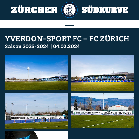
AKTUELL
YVERDON-SPORT FC – FC ZÜRICH
Saison 2023-2024
|
04.02.2024
SPIELE
SÜDKURVE
FC ZÜRICH
IMPRESSUM
Nächstes Spiel
09.08.2026