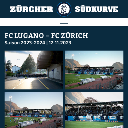
AKTUELL
FC LUGANO – FC ZÜRICH
Saison 2023-2024
|
12.11.2023
SPIELE
SÜDKURVE
FC ZÜRICH
IMPRESSUM
Nächstes Spiel
09.08.2026