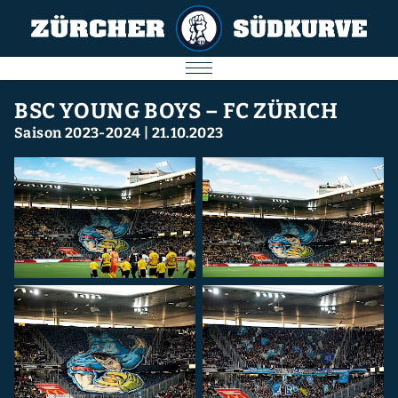
AKTUELL
BSC YOUNG BOYS – FC ZÜRICH
Saison 2023-2024
|
21.10.2023
SPIELE
SÜDKURVE
FC ZÜRICH
IMPRESSUM
Nächstes Spiel
09.08.2026