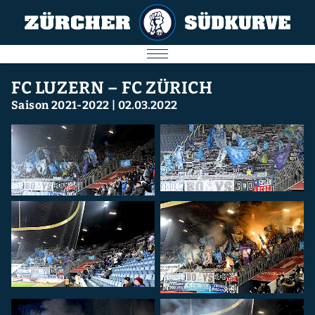
AKTUELL
FC LUZERN – FC ZÜRICH
Saison 2021-2022
|
02.03.2022
SPIELE
SÜDKURVE
FC ZÜRICH
IMPRESSUM
Nächstes Spiel
09.08.2026