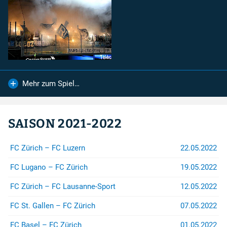
FC Lugano
FC Zürich
Spendenkonto
Mehr zum Spiel…
Für Spenden auf das Konto:
IBAN
:
CH26 0900 0000 8909 2605 4
SAISON 2021-2022
Konto
:
89-92605-4
Empfänger
:
FC Zürich – FC Luzern
22.05.2022
Zürcher Südkurve
8000 Zürich
FC Lugano – FC Zürich
19.05.2022
...sind wir sehr dankbar.
FC Zürich – FC Lausanne-Sport
12.05.2022
Rechtshilfe
FC St. Gallen – FC Zürich
07.05.2022
Bei Fragen betreffend Repression
FC Basel – FC Zürich
01.05.2022