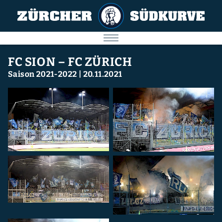
AKTUELL
FC SION – FC ZÜRICH
Saison 2021-2022
|
20.11.2021
SPIELE
SÜDKURVE
FC ZÜRICH
IMPRESSUM
Nächstes Spiel
09.08.2026