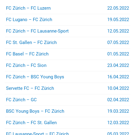
FC Zürich – FC Luzern
22.05.2022
FC Lugano – FC Zürich
19.05.2022
FC Lugano
FC Zürich
FC Zürich – FC Lausanne-Sport
12.05.2022
FC St. Gallen – FC Zürich
07.05.2022
Spendenkonto
FC Basel – FC Zürich
01.05.2022
Für Spenden auf das Konto:
IBAN
:
FC Zürich – FC Sion
23.04.2022
CH26 0900 0000 8909 2605 4
Konto
:
FC Zürich – BSC Young Boys
16.04.2022
89-92605-4
Empfänger
:
Servette FC – FC Zürich
10.04.2022
Zürcher Südkurve
8000 Zürich
FC Zürich – GC
02.04.2022
...sind wir sehr dankbar.
BSC Young Boys – FC Zürich
19.03.2022
Rechtshilfe
FC Zürich – FC St. Gallen
12.03.2022
Bei Fragen betreffend Repression
FC Lausanne-Sport – FC Zürich
05.03.2022