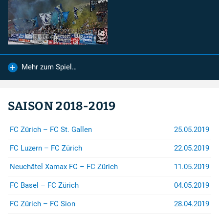
FC Lugano
FC Zürich
Mehr zum Spiel…
Spendenkonto
Für Spenden auf das Konto:
IBAN
:
SAISON 2018-2019
CH26 0900 0000 8909 2605 4
Konto
:
89-92605-4
FC Zürich – FC St. Gallen
25.05.2019
Empfänger
:
Zürcher Südkurve
FC Luzern – FC Zürich
22.05.2019
8000 Zürich
Neuchâtel Xamax FC – FC Zürich
11.05.2019
...sind wir sehr dankbar.
FC Basel – FC Zürich
04.05.2019
Rechtshilfe
FC Zürich – FC Sion
28.04.2019
Bei Fragen betreffend Repression