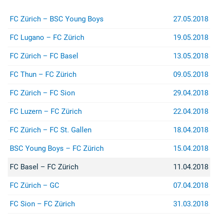
FC Zürich – BSC Young Boys
27.05.2018
FC Lugano – FC Zürich
19.05.2018
FC Lugano
FC Zürich
FC Zürich – FC Basel
13.05.2018
FC Thun – FC Zürich
09.05.2018
Spendenkonto
Für Spenden auf das Konto:
FC Zürich – FC Sion
29.04.2018
IBAN
:
CH26 0900 0000 8909 2605 4
FC Luzern – FC Zürich
22.04.2018
Konto
:
89-92605-4
FC Zürich – FC St. Gallen
18.04.2018
Empfänger
:
Zürcher Südkurve
BSC Young Boys – FC Zürich
15.04.2018
8000 Zürich
FC Basel – FC Zürich
11.04.2018
...sind wir sehr dankbar.
FC Zürich – GC
07.04.2018
Rechtshilfe
FC Sion – FC Zürich
31.03.2018
Bei Fragen betreffend Repression