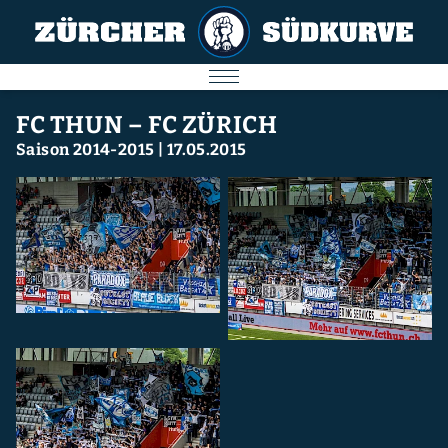
AKTUELL
FC THUN – FC ZÜRICH
Saison 2014-2015
|
17.05.2015
SPIELE
SÜDKURVE
FC ZÜRICH
IMPRESSUM
Nächstes Spiel
09.08.2026