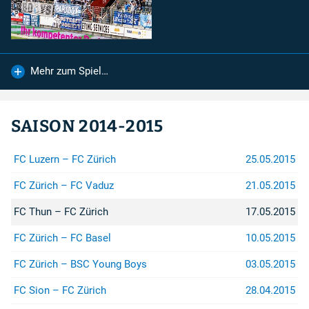
FC Lugano
FC Zürich
Mehr zum Spiel…
Spendenkonto
SAISON 2014-2015
Für Spenden auf das Konto:
IBAN
:
CH26 0900 0000 8909 2605 4
FC Luzern – FC Zürich
25.05.2015
Konto
:
89-92605-4
FC Zürich – FC Vaduz
21.05.2015
Empfänger
:
Zürcher Südkurve
FC Thun – FC Zürich
17.05.2015
8000 Zürich
...sind wir sehr dankbar.
FC Zürich – FC Basel
10.05.2015
FC Zürich – BSC Young Boys
03.05.2015
Rechtshilfe
FC Sion – FC Zürich
28.04.2015
Bei Fragen betreffend Repression