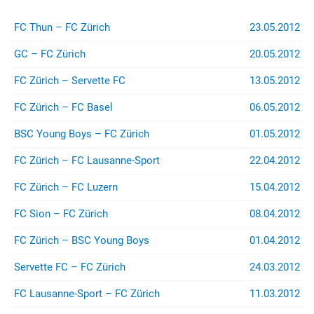
FC Thun – FC Zürich
23.05.2012
GC – FC Zürich
20.05.2012
FC Lugano
FC Zürich
FC Zürich – Servette FC
13.05.2012
FC Zürich – FC Basel
06.05.2012
Spendenkonto
Für Spenden auf das Konto:
BSC Young Boys – FC Zürich
01.05.2012
IBAN
:
CH26 0900 0000 8909 2605 4
FC Zürich – FC Lausanne-Sport
22.04.2012
Konto
:
89-92605-4
FC Zürich – FC Luzern
15.04.2012
Empfänger
:
Zürcher Südkurve
FC Sion – FC Zürich
08.04.2012
8000 Zürich
FC Zürich – BSC Young Boys
01.04.2012
...sind wir sehr dankbar.
Servette FC – FC Zürich
24.03.2012
Rechtshilfe
FC Lausanne-Sport – FC Zürich
11.03.2012
Bei Fragen betreffend Repression