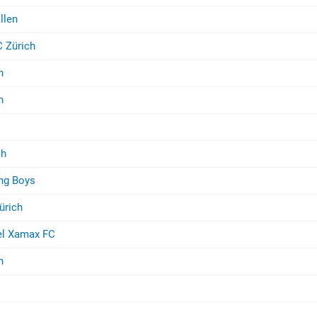
llen
 Zürich
n
h
ch
ng Boys
ürich
el Xamax FC
n