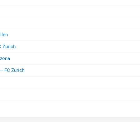
llen
 Zürich
nzona
– FC Zürich