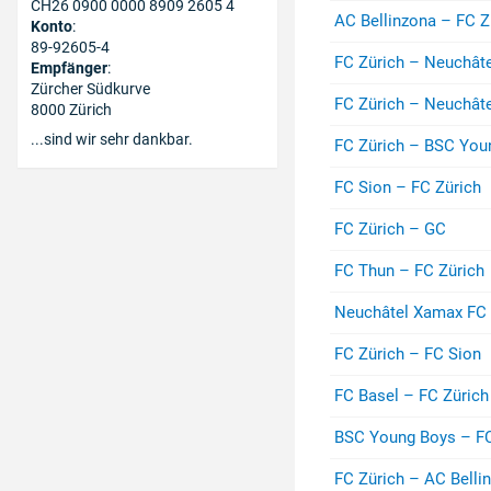
CH26 0900 0000 8909 2605 4
AC Bellinzona – FC Z
Konto
:
89-92605-4
FC Zürich – Neuchât
Empfänger
:
Zürcher Südkurve
FC Zürich – Neuchât
8000 Zürich
...sind wir sehr dankbar.
FC Zürich – BSC You
FC Sion – FC Zürich
FC Zürich – GC
FC Thun – FC Zürich
Neuchâtel Xamax FC 
FC Zürich – FC Sion
FC Basel – FC Zürich
BSC Young Boys – FC
FC Zürich – AC Belli