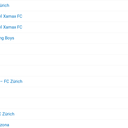
ürich
el Xamax FC
el Xamax FC
ng Boys
– FC Zürich
 Zürich
nzona