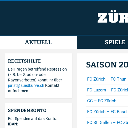
AKTUELL
SPIELE
RECHTSHILFE
SAISON 20
Bei Fragen betreffend Repression
(z.B. bei Stadion- oder
FC Zürich – FC Thun
Rayonverboten) könnt ihr über
jurist@suedkurve.ch
Kontakt
FC Luzern – FC Züric
aufnehmen.
GC – FC Zürich
SPENDENKONTO
FC Zürich – FC Basel
Für Spenden auf das Konto:
FC St. Gallen – FC Zü
IBAN
: