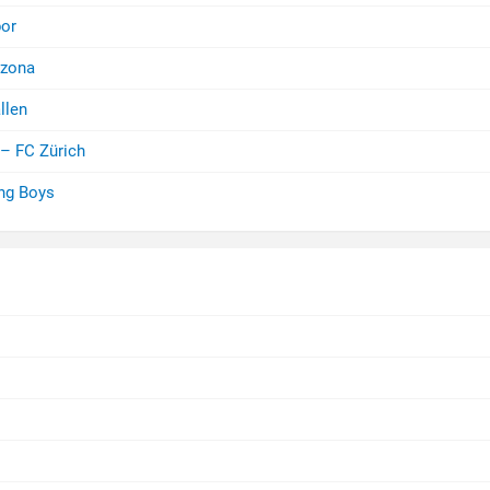
bor
nzona
llen
– FC Zürich
ng Boys