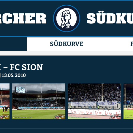
SÜDKURVE
 – FC SION
|
13.05.2010