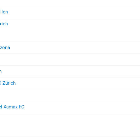
llen
rich
nzona
n
 Zürich
el Xamax FC