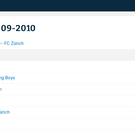
009-2010
– FC Zürich
ng Boys
h
ürich