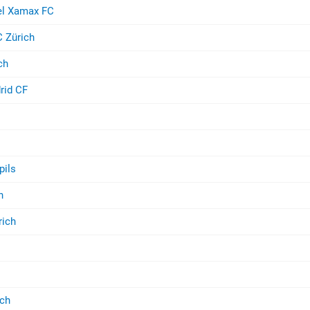
el Xamax FC
 Zürich
ch
rid CF
pils
n
rich
ich