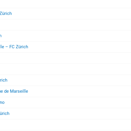
Zürich
h
le – FC Zürich
rich
e de Marseille
rno
ürich