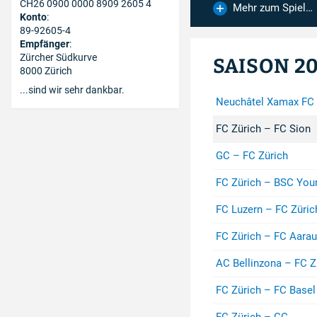
CH26 0900 0000 8909 2605 4
Mehr zum Spiel…
Konto
:
89-92605-4
Empfänger
:
Zürcher Südkurve
SAISON 2
8000 Zürich
...sind wir sehr dankbar.
Neuchâtel Xamax FC 
FC Zürich – FC Sion
GC – FC Zürich
FC Zürich – BSC You
FC Luzern – FC Züric
FC Zürich – FC Aarau
AC Bellinzona – FC Z
FC Zürich – FC Basel
FC Zürich – GC