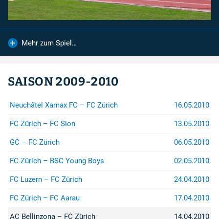
Mehr zum Spiel…
FC Lugano
FC Zürich
Spendenkonto
SAISON 2009-2010
Für Spenden auf das Konto:
IBAN
:
Neuchâtel Xamax FC – FC Zürich
16.05.2010
CH26 0900 0000 8909 2605 4
Konto
:
FC Zürich – FC Sion
13.05.2010
89-92605-4
Empfänger
:
GC – FC Zürich
06.05.2010
Zürcher Südkurve
8000 Zürich
FC Zürich – BSC Young Boys
02.05.2010
...sind wir sehr dankbar.
FC Luzern – FC Zürich
24.04.2010
FC Zürich – FC Aarau
17.04.2010
Rechtshilfe
Bei Fragen betreffend Repression
AC Bellinzona – FC Zürich
14.04.2010