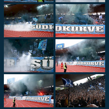
FC Lugano
FC Zürich
Spendenkonto
Für Spenden auf das Konto:
IBAN
:
CH26 0900 0000 8909 2605 4
Konto
:
89-92605-4
Empfänger
:
Zürcher Südkurve
8000 Zürich
...sind wir sehr dankbar.
Rechtshilfe
Bei Fragen betreffend Repression