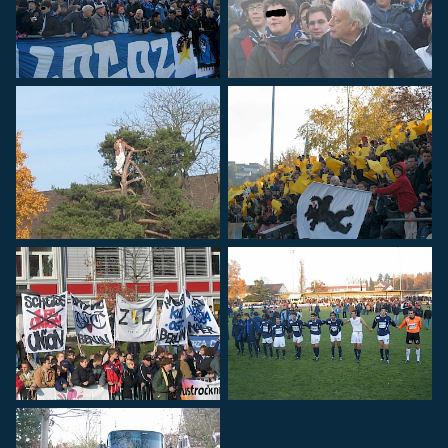
(z.B. bei Stadion- oder
Rayonverboten) könnt ihr über
jurist@suedkurve.ch
Kontakt
aufnehmen.