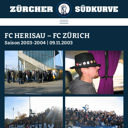
AKTUELL
FC HERISAU – FC ZÜRICH
Saison 2003-2004
|
09.11.2003
SPIELE
SÜDKURVE
FC ZÜRICH
IMPRESSUM
Nächstes Spiel
09.08.2026