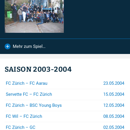
Mehr zum Spiel…
SAISON 2003-2004
FC Zürich – FC Aarau
23.05.2004
Servette FC – FC Zürich
15.05.2004
FC Zürich – BSC Young Boys
12.05.2004
FC Wil – FC Zürich
08.05.2004
FC Zürich – GC
02.05.2004