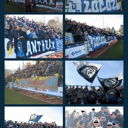
FC Lugano
FC Zürich
Spendenkonto
Für Spenden auf das Konto:
IBAN
:
CH26 0900 0000 8909 2605 4
Konto
:
89-92605-4
Empfänger
:
Zürcher Südkurve
8000 Zürich
...sind wir sehr dankbar.
Rechtshilfe
Bei Fragen betreffend Repression