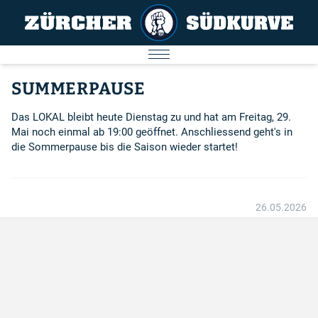
AKTUELL
SUMMERPAUSE
SPIELE
Das LOKAL bleibt heute Dienstag zu und hat am Freitag, 29.
Mai noch einmal ab 19:00 geöffnet. Anschliessend geht's in
SÜDKURVE
die Sommerpause bis die Saison wieder startet!
FC ZÜRICH
IMPRESSUM
26.05.2026
Nächstes Spiel
09.08.2026