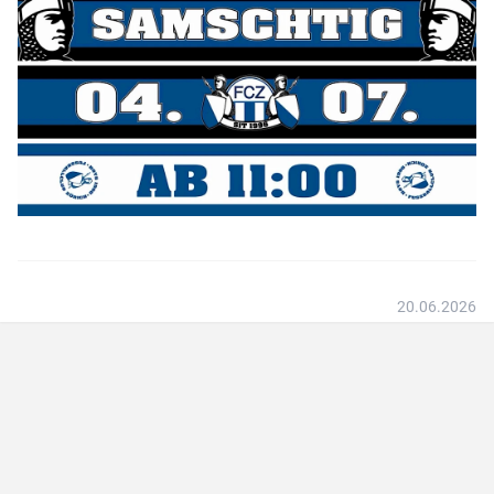
FC Lugano
FC Zürich
Spendenkonto
Für Spenden auf das Konto:
IBAN
:
CH26 0900 0000 8909 2605 4
Konto
:
89-92605-4
Empfänger
:
20.06.2026
Zürcher Südkurve
8000 Zürich
...sind wir sehr dankbar.
Rechtshilfe
Bei Fragen betreffend Repression